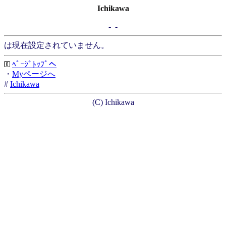
Ichikawa
- -
は現在設定されていません。
ﾍﾟｰｼﾞﾄｯﾌﾟへ
・
Myページへ
#
Ichikawa
(C) Ichikawa